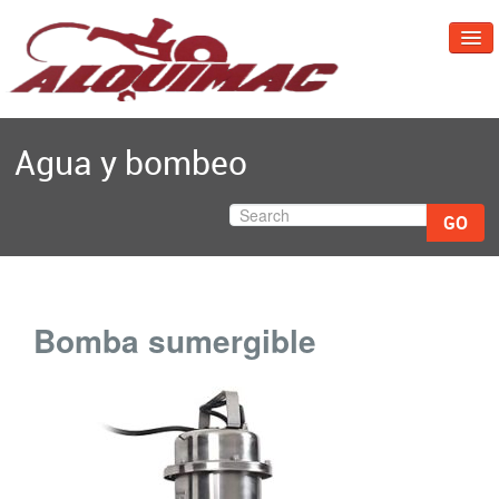
Inicio
Agua y bombeo
Repuestos Maquinaria
Ventajas de Alquiler
GO
Contacto
Equipos
Bomba sumergible
Whatsapp