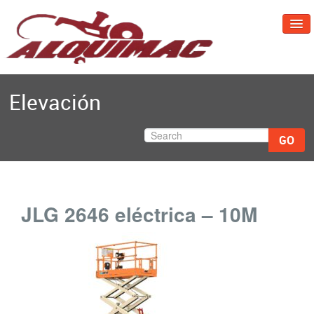
Inicio
Elevación
Repuestos Maquinaria
Ventajas de Alquiler
GO
Contacto
Equipos
JLG 2646 eléctrica – 10M
Whatsapp